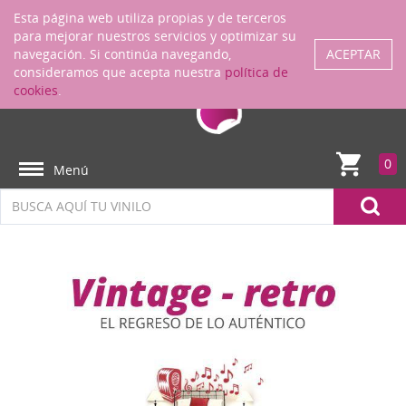
Regístrate
ENTRAR
Esta página web utiliza propias y de terceros
para mejorar nuestros servicios y optimizar su
navegación. Si continúa navegando,
ACEPTAR
consideramos que acepta nuestra
política de
cookies
.
0
Menú