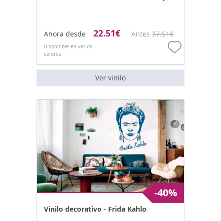
22.51
€
Ahora desde
Antes
37.51
€
Disponible en varios
colores
Ver vinilo
-40%
Vinilo decorativo - Frida Kahlo