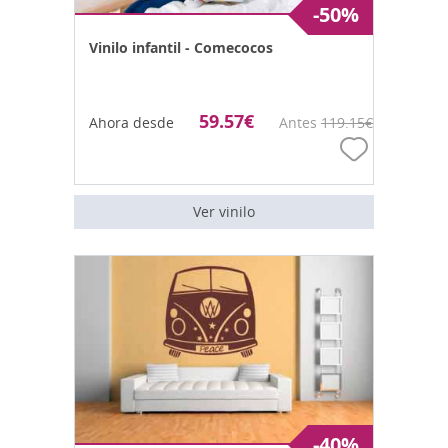
-50%
Vinilo infantil - Comecocos
59.57
€
Ahora desde
Antes
119.15
€
Ver vinilo
-40%