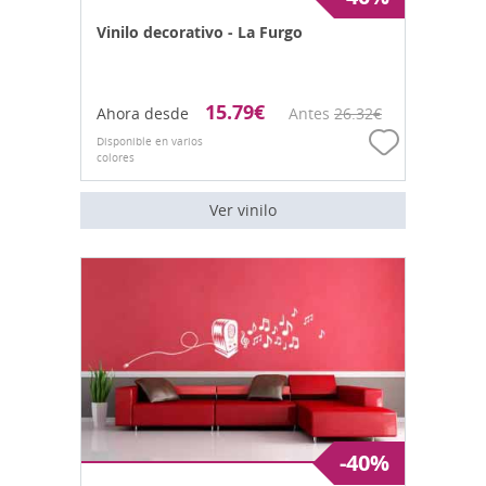
Vinilo decorativo - La Furgo
15.79
€
Ahora desde
Antes
26.32
€
Disponible en varios
colores
Ver vinilo
-40%