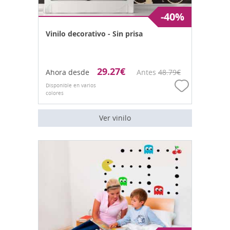
-40%
Vinilo decorativo - Sin prisa
29.27
€
Ahora desde
Antes
48.79
€
Disponible en varios
colores
Ver vinilo