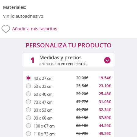
Materiales:
Vinilo autoadhesivo
Añadir a mis favoritos
PERSONALIZA TU PRODUCTO
Medidas y precios
1
ancho x alto en centímetros
30.06
€
19.54
€
40 x 27 cm
35.54
€
23.10
€
50 x 33 cm
39.20
€
25.48
€
60 x 40 cm
47.77
€
31.05
€
70 x 47 cm
49.76
€
32.34
€
80 x 53 cm
58.15
€
37.80
€
90 x 60 cm
68.10
€
44.26
€
100 x 67 cm
75.79
€
49.26
€
110 x 73 cm