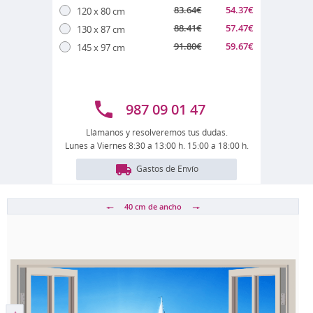
83.64
€
54.37
€
120 x 80 cm
88.41
€
57.47
€
130 x 87 cm
91.80
€
59.67
€
145 x 97 cm
987 09 01 47
Llámanos y resolveremos tus dudas.
Lunes a Viernes 8:30 a 13:00 h. 15:00 a 18:00 h.
Gastos de Envío
40 cm
de ancho