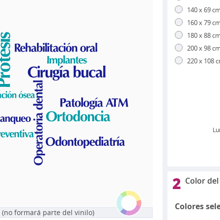
140 x 69 c
160 x 79 c
180 x 88 c
200 x 98 c
220 x 108 
Lu
2
Color del 
Colores sel
 (no formará parte del vinilo)