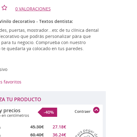
tage - Retro
0 VALORACIONES
n
TLET
Vinilo decorativo - Textos dentista:
es, puertas, mostrador...etc de tu clínica dental
 decorativo que podrás personalizar pàra que
o para tu negocio. Comprueba con nuestro
te quedaría ya colocado en tus paredes.
sivo
s favoritos
ZA TU PRODUCTO
y precios
Contraer
-40%
o en centímetros
45.30
€
27.18
€
m
60.40
€
36.24
€
m