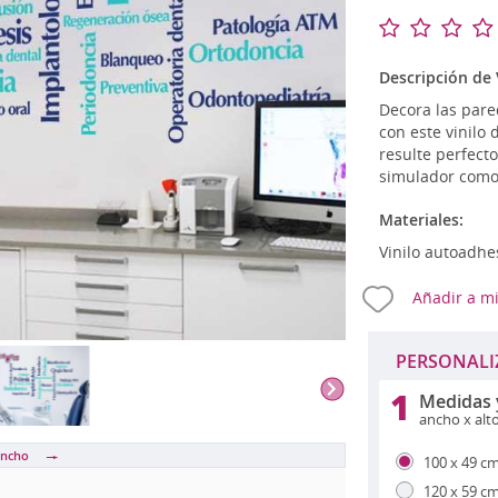
Románticos
Vin
Mapamundi
Relojes de vinilo
Ze
Musicales
Talla S (pequeño)
OU
Descripción de 
Originales
Talla M (mediano)
Decora las pared
Percheros
con este vinilo
resulte perfect
simulador como 
A PERSONALIZADOS
Materiales:
Vinilo autoadhe
Añadir a mi
PERSONALI
1
Medidas 
ancho x alt
ancho
100 x 49 c
120 x 59 c