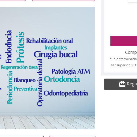
Cómpra
*En determinada
ser superior. Si
Rega