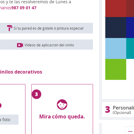
nos y te las resolveremos de Lunes a
manos
987 09 01 47
Si tu pared es de gotelé ó pintura especial
Vídeos de aplicación del vinilo
inilos decorativos
3
3
Personal
(Opcional)
Mira cómo queda.
 foto