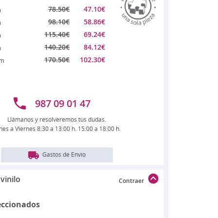
78.50
€
47.10
€
m
98.10
€
58.86
€
m
115.40
€
69.24
€
m
140.20
€
84.12
€
m
170.50
€
102.30
€
cm
987 09 01 47
Llámanos y resolveremos tus dudas.
nes a Viernes 8:30 a 13:00 h. 15:00 a 18:00 h.
Gastos de Envío
vinilo
Contraer
eccionados