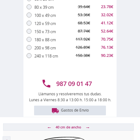
39.64
€
23.78
€
80 x 39 cm
53.36
€
32.02
€
100 x 49 cm
68.53
€
41.12
€
120 x 59 cm
87.74
€
52.64
€
150 x 73 cm
117.92
€
70.75
€
180 x 88 cm
126.89
€
76.13
€
200 x 98 cm
150.38
€
90.23
€
240 x 118 cm
987 09 01 47
Llámanos y resolveremos tus dudas.
Lunes a Viernes 8:30 a 13:00 h. 15:00 a 18:00 h.
Gastos de Envío
40 cm
de ancho