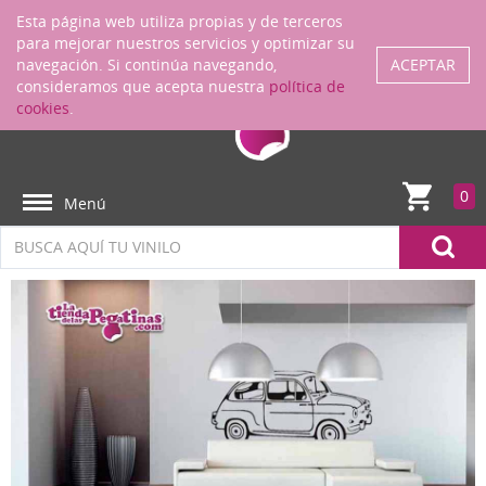
Regístrate
ENTRAR
Esta página web utiliza propias y de terceros
para mejorar nuestros servicios y optimizar su
navegación. Si continúa navegando,
ACEPTAR
consideramos que acepta nuestra
política de
cookies
.
0
Menú