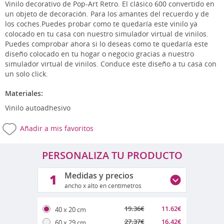
Vinilo decorativo de Pop-Art Retro. El clásico 600 convertido en
un objeto de decoración. Para los amantes del recuerdo y de
los coches.Puedes probar como te quedaría este vinilo ya
colocado en tu casa con nuestro simulador virtual de vinilos.
Puedes comprobar ahora si lo deseas como te quedaría este
diseño colocado en tu hogar o negocio gracias a nuestro
simulador virtual de vinilos. Conduce este diseño a tu casa con
un solo click.
Materiales:
Vinilo autoadhesivo
Añadir a mis favoritos
PERSONALIZA TU PRODUCTO
Medidas y precios
1
ancho x alto en centímetros
19.36
€
11.62
€
40 x 20 cm
27.37
€
16.42
€
60 x 29 cm