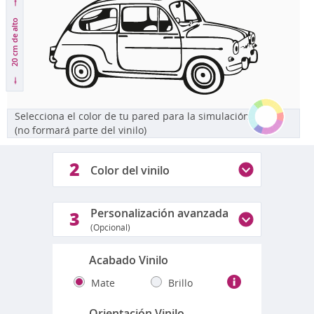
de alto
20 cm
Selecciona el color de tu pared para la simulación
(no formará parte del vinilo)
2
Color del vinilo
Personalización avanzada
3
(Opcional)
Acabado Vinilo
Mate
Brillo
Orientación Vinilo