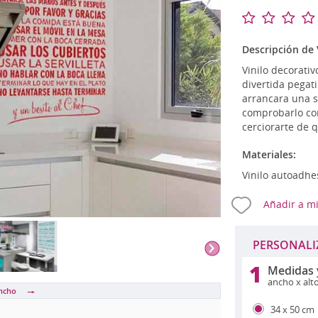
Románticos
Vin
Mapamundi
Relojes de vinilo
Ze
Musicales
Talla S (pequeño)
OU
Descripción de V
Originales
Talla M (mediano)
Vinilo decorativ
Percheros
divertida pegat
arrancara una s
comprobarlo con
A PERSONALIZADOS
cerciorarte de 
Materiales:
Vinilo autoadhe
Añadir a mi
PERSONALI
1
Medidas 
ancho x alt
ancho
34 x 50 cm