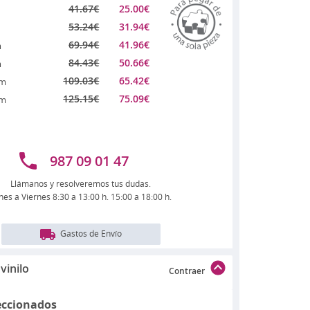
41.67
€
25.00
€
53.24
€
31.94
€
69.94
€
41.96
€
m
84.43
€
50.66
€
m
109.03
€
65.42
€
cm
125.15
€
75.09
€
cm
987 09 01 47
Llámanos y resolveremos tus dudas.
nes a Viernes 8:30 a 13:00 h. 15:00 a 18:00 h.
Gastos de Envío
vinilo
Contraer
eccionados