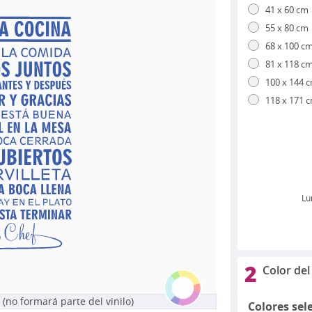
41 x 60 cm
55 x 80 cm
68 x 100 c
81 x 118 c
100 x 144 
118 x 171 
Lu
2
Color del 
 (no formará parte del vinilo)
Colores sel