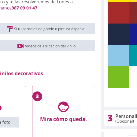
nos y te las resolveremos de Lunes a
manos
987 09 01 47
Si tu pared es de gotelé ó pintura especial
Vídeos de aplicación del vinilo
inilos decorativos
3
3
Personal
Mira cómo queda.
(Opcional)
 foto