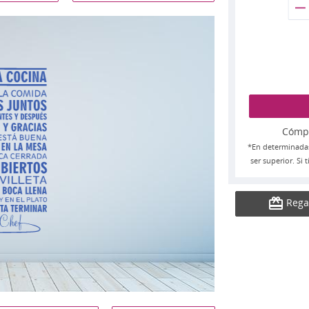
Cómpra
*En determinada
ser superior. Si
Rega