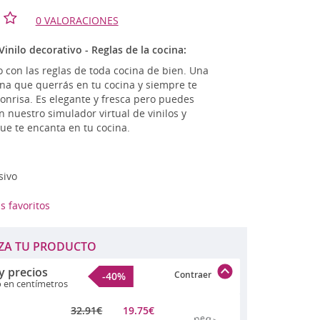
tage - Retro
0 VALORACIONES
n
TLET
inilo decorativo - Reglas de la cocina:
o con las reglas de toda cocina de bien. Una
ina que querrás en tu cocina y siempre te
onrisa. Es elegante y fresca pero puedes
 nuestro simulador virtual de vinilos y
que te encanta en tu cocina.
sivo
s favoritos
ZA TU PRODUCTO
y precios
Contraer
-40%
o en centímetros
32.91
€
19.75
€