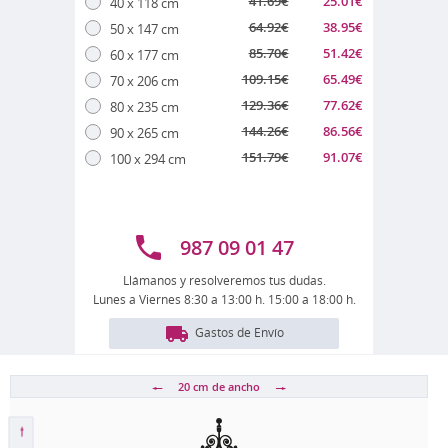
41.69
€
25.01
€
40 x 118 cm
64.92
€
38.95
€
50 x 147 cm
85.70
€
51.42
€
60 x 177 cm
109.15
€
65.49
€
70 x 206 cm
129.36
€
77.62
€
80 x 235 cm
144.26
€
86.56
€
90 x 265 cm
151.79
€
91.07
€
100 x 294 cm
987 09 01 47
Llámanos y resolveremos tus dudas.
Lunes a Viernes 8:30 a 13:00 h. 15:00 a 18:00 h.
Gastos de Envío
20 cm
de ancho