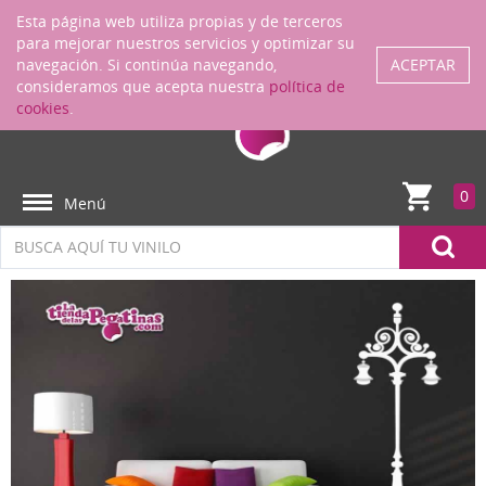
Regístrate
ENTRAR
Esta página web utiliza propias y de terceros
para mejorar nuestros servicios y optimizar su
navegación. Si continúa navegando,
ACEPTAR
consideramos que acepta nuestra
política de
cookies
.
0
Menú