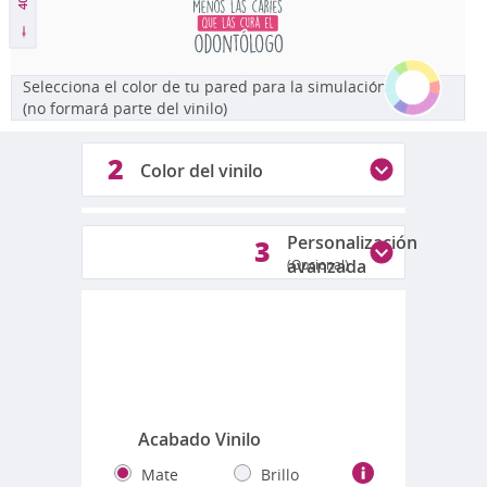
Selecciona el color de tu pared para la simulación
(no formará parte del vinilo)
2
Color del vinilo
1
2
Personalización
3
avanzada
(Opcional)
Colores disponibles
Fotos reales de los colores
Acabado Vinilo
Mate
Brillo