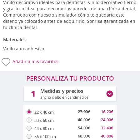
Vinilo decorativo ideales para dentistas. vinilo decorativo tierno
y gracioso ideal para decorar las paredes de una clínica dental.
Comprueba con nuestro simulador cómo te quedaría este
diseño ya colocado antes de adquirirlo. Sonrisa garantizada en
tu clínica dental.
Materiales:
Vinilo autoadhesivo
Añadir a mis favoritos
PERSONALIZA TU PRODUCTO
Medidas y precios
1
ancho x alto en centímetros
27.00
€
16.20
€
22 x 40 cm
40.00
€
24.00
€
33 x 60 cm
54.00
€
32.40
€
44 x 80 cm
68.00
€
40.80
€
56 x 100 cm