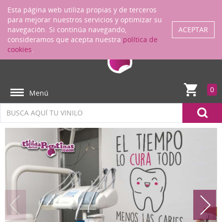
Regístrate
ENTRAR
Esta página web utiliza propias y de terceros
para mejorar nuestros servicios y optimizar su
navegación. Si continúa navegando,
ACEPTAR
consideramos que acepta nuestra
política de
cookies
.
0
Menú