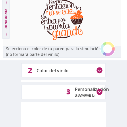
de alto
30 cm
Selecciona el color de tu pared para la simulación
(no formará parte del vinilo)
2
Color del vinilo
1
2
Personalización
3
avanzada
(Opcional)
Colores disponibles