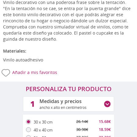
Vinilo decorativo con una poderosa frase sobre la tentación.
"En la tentación no se cae, se entra por la puerta grande" dice
este bonito vinilo decorativo con el que podrás alegrar ese
rinconcito de tu hogar o negocio dándole un dulzor especial.
Comprueba con nuestro simulador virtual de vinilos, como te
quedaría este diseño ya colocado. El pastel o cupcake es la
guinda de nuestro diseño.
Materiales:
Vinilo autoadhesivo
Añadir a mis favoritos
PERSONALIZA TU PRODUCTO
Medidas y precios
1
ancho x alto en centímetros
26.14
€
15.68
€
30 x 30 cm
30.98
€
18.59
€
40 x 40 cm