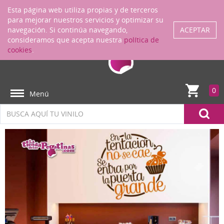
Regístrate
ENTRAR
Esta página web utiliza propias y de terceros
para mejorar nuestros servicios y optimizar su
navegación. Si continúa navegando,
ACEPTAR
consideramos que acepta nuestra
política de
cookies
.
0
Menú