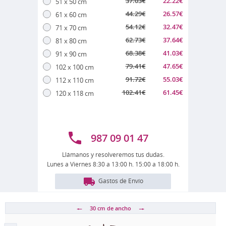
37.03
€
22.22
€
51 x 50 cm
44.29
€
26.57
€
61 x 60 cm
54.12
€
32.47
€
71 x 70 cm
62.73
€
37.64
€
81 x 80 cm
68.38
€
41.03
€
91 x 90 cm
79.41
€
47.65
€
102 x 100 cm
91.72
€
55.03
€
112 x 110 cm
102.41
€
61.45
€
120 x 118 cm
987 09 01 47
Llámanos y resolveremos tus dudas.
Lunes a Viernes 8:30 a 13:00 h. 15:00 a 18:00 h.
Gastos de Envío
30 cm
de ancho