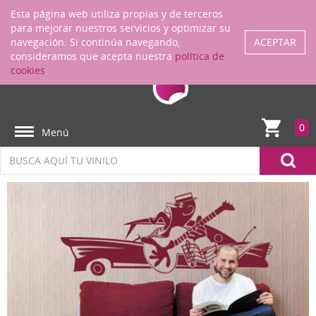
Regístrate
ENTRAR
Esta página web utiliza propias y de terceros
para mejorar nuestros servicios y optimizar su
navegación. Si continúa navegando,
ACEPTAR
consideramos que acepta nuestra
política de
cookies
.
0
Menú