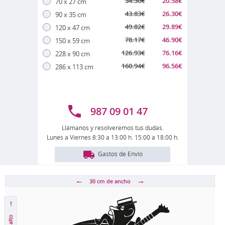
34.30
€
20.58
€
70 x 27 cm
43.83
€
26.30
€
90 x 35 cm
49.82
€
29.89
€
120 x 47 cm
78.17
€
46.90
€
150 x 59 cm
126.93
€
76.16
€
228 x 90 cm
160.94
€
96.56
€
286 x 113 cm
987 09 01 47
Llámanos y resolveremos tus dudas.
Lunes a Viernes 8:30 a 13:00 h. 15:00 a 18:00 h.
Gastos de Envío
30 cm
de ancho
de alto