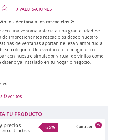
tage - Retro
0 VALORACIONES
n
TLET
inilo - Ventana a los rascacielos 2:
vo con una ventana abierta a una gran ciudad de
a de impresionantes rascacielos desde nuestro
gatinas de ventanas aportan belleza y amplitud a
de se coloquen. Una ventana a la imaginación.
r con nuestro simulador virtual de vinilos como
e diseño ya instalado en tu hogar o negocio.
sivo
s favoritos
ZA TU PRODUCTO
y precios
Contraer
-35%
o en centímetros