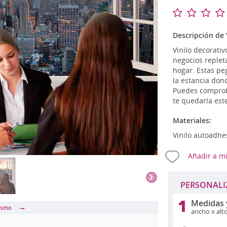
Románticos
Vin
Mapamundi
Relojes de vinilo
Ze
Musicales
Talla S (pequeño)
OU
Descripción de V
Originales
Talla M (mediano)
Vinilo decorati
Percheros
negocios replet
hogar. Estas pe
la estancia don
A PERSONALIZADOS
Puedes comproba
te quedaría est
Materiales:
Vinilo autoadhe
Añadir a mi
PERSONALI
1
Medidas 
ancho
ancho x alt