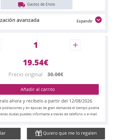
Gastos de Envío
ización avanzada
Expandir
19.54€
Precio original
30.06€
Añadir al carrito
lo ahora y recíbelo a partir del 12/08/2026
s poblaciones y en épocas de gran demanda el tiempo podría
 tienes dudas puedes informarte a través de teléfono o e-mail.
lar
Quiero que me lo regalen