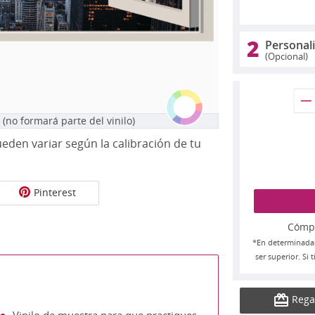
2
Personal
(Opcional)
 (no formará parte del vinilo)
eden variar según la calibración de tu
Pinterest
Cómpra
*En determinada
ser superior. Si
Rega