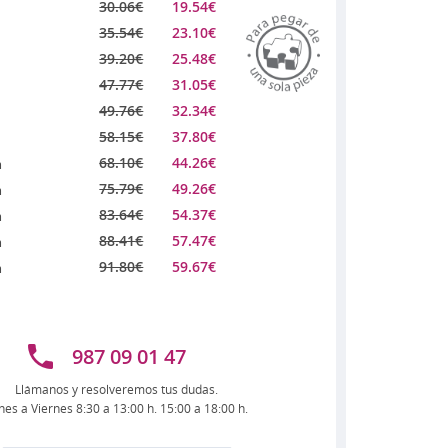
30.06
€
19.54
€
35.54
€
23.10
€
39.20
€
25.48
€
47.77
€
31.05
€
49.76
€
32.34
€
58.15
€
37.80
€
68.10
€
44.26
€
m
75.79
€
49.26
€
m
83.64
€
54.37
€
m
88.41
€
57.47
€
m
91.80
€
59.67
€
m
987 09 01 47
Llámanos y resolveremos tus dudas.
nes a Viernes 8:30 a 13:00 h. 15:00 a 18:00 h.