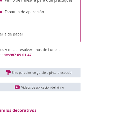
Vinilo de muestra para que practiques
Espatula de aplicación
ería de papel
nos y te las resolveremos de Lunes a
manos
987 09 01 47
Si tu pared es de gotelé ó pintura especial
Vídeos de aplicación del vinilo
inilos decorativos