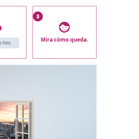
3
Mira cómo queda.
 foto