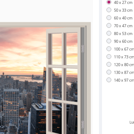
40 x 27 cm
50 x 33 cm
60 x 40 cm
70 x 47 cm
80 x 53 cm
90 x 60 cm
100 x 67 c
110 x 73 c
120 x 80 c
130 x 87 c
140 x 97 c
Lu