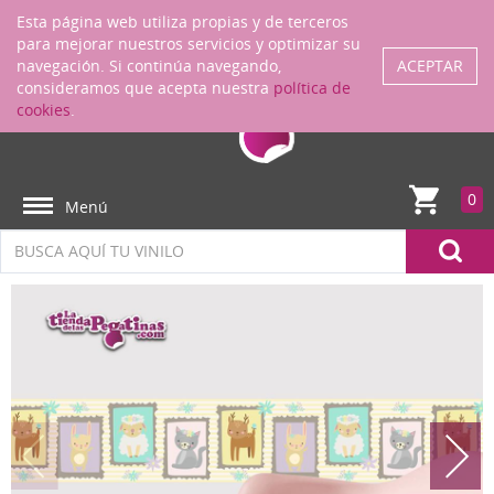
Regístrate
ENTRAR
Esta página web utiliza propias y de terceros
para mejorar nuestros servicios y optimizar su
navegación. Si continúa navegando,
ACEPTAR
consideramos que acepta nuestra
política de
cookies
.
0
Menú