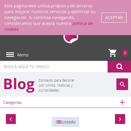
Regístrate
ENTRAR
Esta página web utiliza propias y de terceros
para mejorar nuestros servicios y optimizar su
navegación. Si continúa navegando,
ACEPTAR
consideramos que acepta nuestra
política de
cookies
.
0
Menú
Blog
Consejos para decorar
con vinilos. Noticias y
curiosidades.
Categorías
Listado