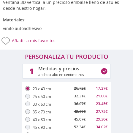
Ventana 3D vertical a un precioso embalse lleno de azules
desde nuestro hogar.
Materiales:
vinilo autoadhesivo
Añadir a mis favoritos
PERSONALIZA TU PRODUCTO
Medidas y precios
1
ancho x alto en centímetros
26.72
€
17.37
€
20 x 40 cm
32.31
€
21.00
€
25 x 50 cm
36.07
€
23.45
€
30 x 60 cm
42.69
€
27.75
€
35 x 70 cm
45.07
€
29.30
€
40 x 80 cm
52.34
€
34.02
€
45 x 90 cm