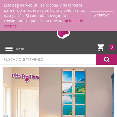
Regístrate
ENTRAR
Esta página web utiliza propias y de terceros
para mejorar nuestros servicios y optimizar su
navegación. Si continúa navegando,
ACEPTAR
consideramos que acepta nuestra
política de
cookies
.
0
Menú