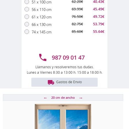
62.20
€
40.43
€
51 x 100 cm
69.99
€
45.49
€
56 x 110 cm
76.50
€
49.72
€
61 x 120 cm
82.75
€
53.79
€
66 x 130 cm
85.60
€
55.64
€
74 x 145 cm
987 09 01 47
Llámanos y resolveremos tus dudas.
Lunes a Viernes 8:30 a 13:00 h. 15:00 a 18:00 h.
Gastos de Envío
20 cm
de ancho