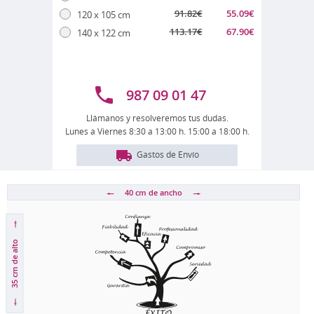
91.82
€
55.09
€
120 x 105 cm
113.17
€
67.90
€
140 x 122 cm
987 09 01 47
Llámanos y resolveremos tus dudas.
Lunes a Viernes 8:30 a 13:00 h. 15:00 a 18:00 h.
Gastos de Envío
40 cm
de ancho
de alto
35 cm