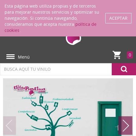
Regístrate
ENTRAR
Esta página web utiliza propias y de terceros
para mejorar nuestros servicios y optimizar su
navegación. Si continúa navegando,
ACEPTAR
consideramos que acepta nuestra
política de
cookies
.
0
Menú