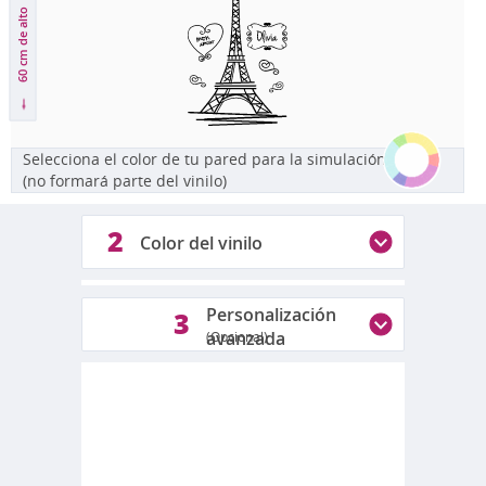
de alto
60 cm
Selecciona el color de tu pared para la simulación
(no formará parte del vinilo)
2
Color del vinilo
1
Personalización
3
avanzada
(Opcional)
Colores disponibles
Fotos reales de los colores