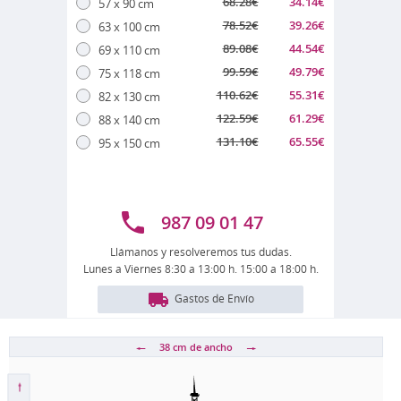
68.28
€
34.14
€
57 x 90 cm
78.52
€
39.26
€
63 x 100 cm
89.08
€
44.54
€
69 x 110 cm
99.59
€
49.79
€
75 x 118 cm
110.62
€
55.31
€
82 x 130 cm
122.59
€
61.29
€
88 x 140 cm
131.10
€
65.55
€
95 x 150 cm
987 09 01 47
Llámanos y resolveremos tus dudas.
Lunes a Viernes 8:30 a 13:00 h. 15:00 a 18:00 h.
Gastos de Envío
38 cm
de ancho