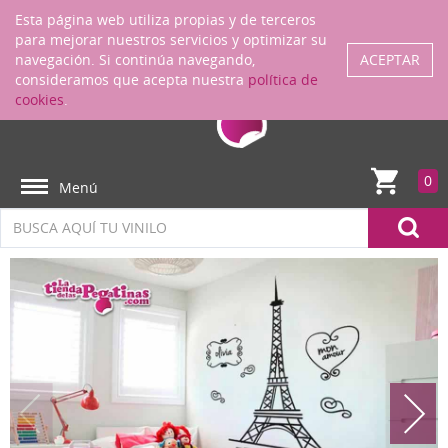
Regístrate
ENTRAR
Esta página web utiliza propias y de terceros
para mejorar nuestros servicios y optimizar su
navegación. Si continúa navegando,
ACEPTAR
consideramos que acepta nuestra
política de
cookies
.
0
Menú