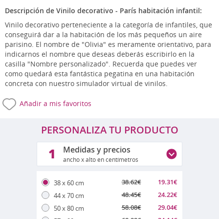
Descripción de Vinilo decorativo - París habitación infantil:
Vinilo decorativo perteneciente a la categoría de infantiles, que
conseguirá dar a la habitación de los más pequeños un aire
parisino. El nombre de "Olivia" es meramente orientativo, para
indicarnos el nombre que deseas deberás escribirlo en la
casilla "Nombre personalizado". Recuerda que puedes ver
como quedará esta fantástica pegatina en una habitación
concreta con nuestro simulador virtual de vinilos.
Añadir a mis favoritos
PERSONALIZA TU PRODUCTO
Medidas y precios
1
ancho x alto en centímetros
38.62
€
19.31
€
38 x 60 cm
48.45
€
24.22
€
44 x 70 cm
58.08
€
29.04
€
50 x 80 cm