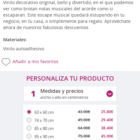
Vinilo decorativo original, bello y divertido, en el que podemos
ver como brotan notas musicales del acorde como si
escaparan. Este escape musical quedará estupendo en tu
negocio, en tu casa, o simplemente para regalo. Aprovéchate
ahora de nuestros fabulosos descuentos.
Materiales:
Vinilo autoadhesivo
Añadir a mis favoritos
PERSONALIZA TU PRODUCTO
Medidas y precios
1
ancho x alto en centímetros
43.00
€
25.80
€
63 x 60 cm
49.00
€
29.40
€
74 x 70 cm
64.00
€
38.40
€
85 x 80 cm
75.00
€
45.00
€
95 x 90 cm