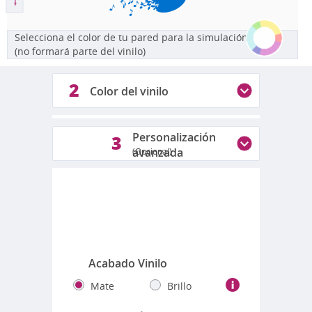
Selecciona el color de tu pared para la simulación
(no formará parte del vinilo)
2
Color del vinilo
1
Personalización
3
avanzada
(Opcional)
Colores disponibles
Fotos reales de los colores
Acabado Vinilo
Mate
Brillo