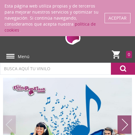
Regístrate
ENTRAR
Esta página web utiliza propias y de terceros
para mejorar nuestros servicios y optimizar su
navegación. Si continúa navegando,
ACEPTAR
consideramos que acepta nuestra
política de
cookies
.
0
Menú