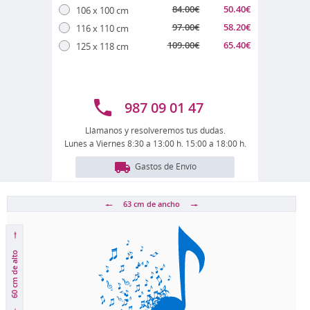
84.00
€
50.40
€
106 x 100 cm
97.00
€
58.20
€
116 x 110 cm
109.00
€
65.40
€
125 x 118 cm
987 09 01 47
Llámanos y resolveremos tus dudas.
Lunes a Viernes 8:30 a 13:00 h. 15:00 a 18:00 h.
Gastos de Envío
63 cm
de ancho
de alto
60 cm