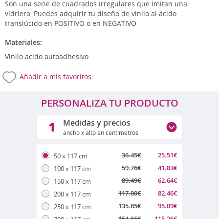
Son una serie de cuadrados irregulares que imitan una
vidriera, Puedes adquirir tu diseño de vinilo al ácido
translúcido en POSITIVO o en NEGATIVO
Materiales:
Vinilo acido autoadhesivo
Añadir a mis favoritos
PERSONALIZA TU PRODUCTO
Medidas y precios
1
ancho x alto en centímetros
36.45
€
25.51
€
50 x 117 cm
59.76
€
41.83
€
100 x 117 cm
89.49
€
62.64
€
150 x 117 cm
117.80
€
82.46
€
200 x 117 cm
135.85
€
95.09
€
250 x 117 cm
164.66
€
115.26
€