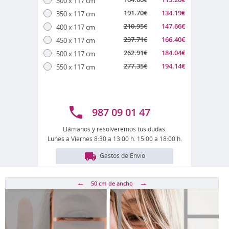
300 x 117 cm
191.70
€
134.19
€
350 x 117 cm
210.95
€
147.66
€
400 x 117 cm
237.71
€
166.40
€
450 x 117 cm
262.91
€
184.04
€
500 x 117 cm
277.35
€
194.14
€
550 x 117 cm
987 09 01 47
Llámanos y resolveremos tus dudas.
Lunes a Viernes 8:30 a 13:00 h. 15:00 a 18:00 h.
Gastos de Envío
50 cm
de ancho